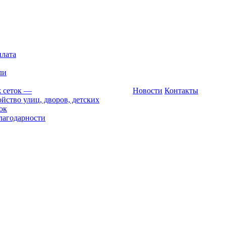
плата
ли
 сеток
—
Новости
Контакты
йство улиц, дворов, детских
ок
лагодарности