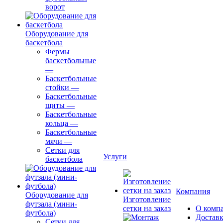
ворот
Оборудование для
баскетбола
Фермы
баскетбольные
—
Баскетбольные
стойки
—
Баскетбольные
щиты
—
Баскетбольные
кольца
—
Баскетбольные
мячи
—
Сетки для
Услуги
баскетбола
Компания
Оборудование для
Изготовление
футзала (мини-
сетки на заказ
О комп
футбола)
Доставк
Сетки для