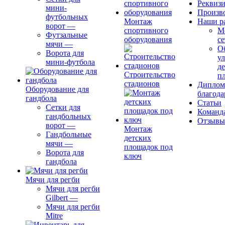
Реквиз
мини-
Произв
футбольных
Монтаж
Наши р
ворот
—
спортивного
М
Футзальные
оборудования
се
мячи
—
О
Ворота для
ул
мини-футбола
д
Строительство
п
стадионов
Диплом
Оборудование для
благода
гандбола
Статьи
Сетки для
Команд
гандбольных
Отзывы
ворот
—
Монтаж
Гандбольные
детских
мячи
—
площадок под
Ворота для
ключ
гандбола
Мячи для регби
Мячи для регби
Gilbert
—
Мячи для регби
Mitre