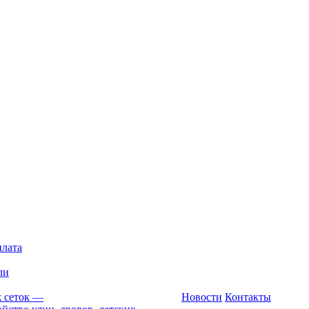
плата
ли
 сеток
—
Новости
Контакты