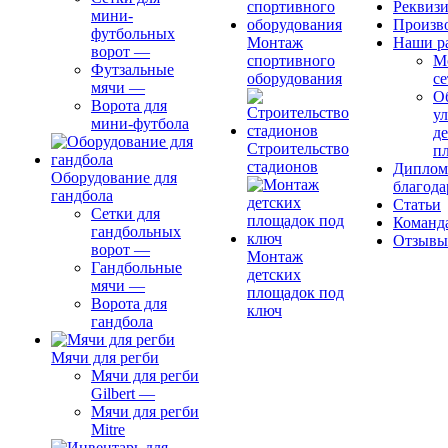
Реквиз
мини-
Произв
футбольных
Монтаж
Наши р
ворот
—
спортивного
М
Футзальные
оборудования
се
мячи
—
О
Ворота для
ул
мини-футбола
д
Строительство
п
стадионов
Диплом
Оборудование для
благода
гандбола
Статьи
Сетки для
Команд
гандбольных
Отзывы
ворот
—
Монтаж
Гандбольные
детских
мячи
—
площадок под
Ворота для
ключ
гандбола
Мячи для регби
Мячи для регби
Gilbert
—
Мячи для регби
Mitre