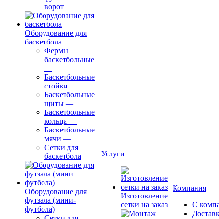
ворот
Оборудование для
баскетбола
Фермы
баскетбольные
—
Баскетбольные
стойки
—
Баскетбольные
щиты
—
Баскетбольные
кольца
—
Баскетбольные
мячи
—
Сетки для
Услуги
баскетбола
Компания
Оборудование для
Изготовление
футзала (мини-
сетки на заказ
О комп
футбола)
Доставк
Сетки для